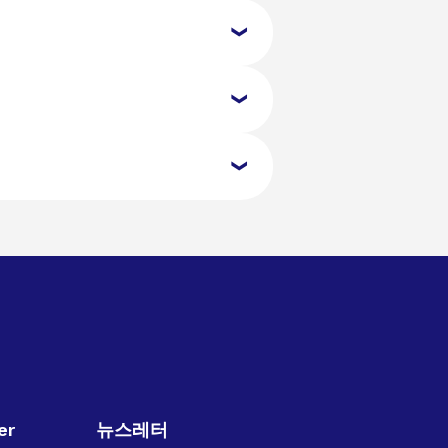
허가증 또는 영국에 입국할 수 있는 다른
가 지연될 수 있습니다. 예정된 여행 날
 목적에 따라 한 번에 최대 6개월 동안
처리에만 사용되며, 무단 제3자와 공유
er
뉴스레터