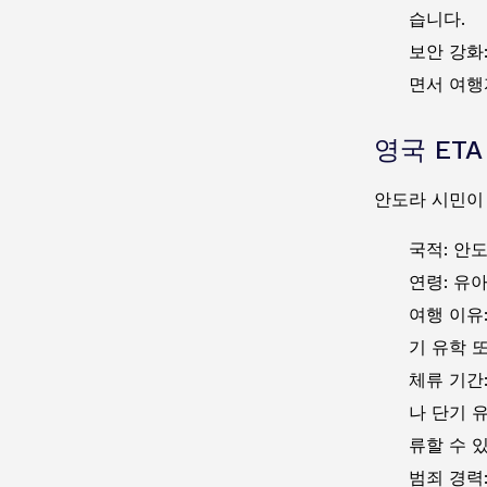
습니다.
보안 강화
면서 여행
영국 ET
안도라 시민이 
국적:
안도
연령: 유
여행 이유
기 유학 
체류 기간
나 단기 
류할 수 
범죄 경력