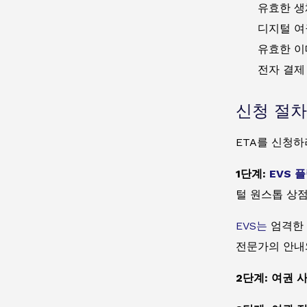
유효한 생
디지털 여
유효한 이
전자 결제 
신청 절차
ETA를 신청하
1단계:
EVS 
털 원스톱 상
EVS는
엄격한 
전문가의 안내
2단계: 여권 