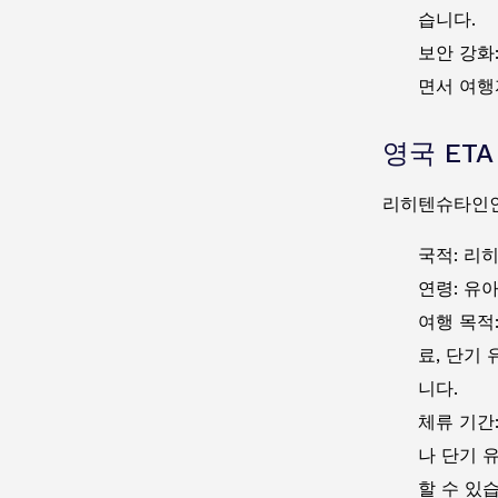
습니다.
보안 강화
면서 여행
영국 ET
리히텐슈타인인
국적: 리
연령: 유
여행 목적
료, 단기
니다.
체류 기간
나 단기 
할 수 있