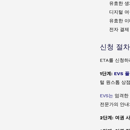
유효한 생
디지털 여
유효한 이
전자 결제 
신청 절차
ETA를 신청하
1단계:
EVS 
털 원스톱 상
EVS는
엄격한 
전문가의 안내
2단계: 여권 