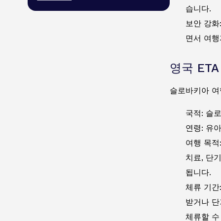
습니다.
보안 강화
면서 여행
영국 ET
슬로바키아 여
국적: 슬
연령: 유
여행 목적
치료, 단
됩니다.
체류 기간
받거나 단
체류할 수