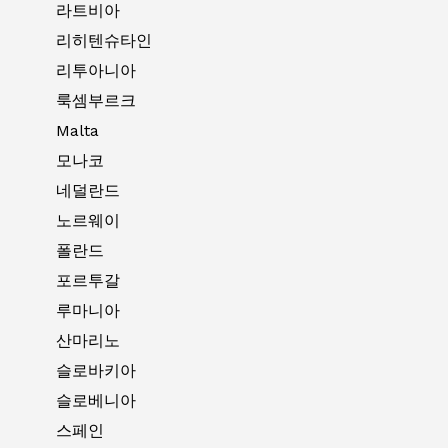
라트비아
리히텐슈타인
리투아니아
룩셈부르크
Malta
모나코
네덜란드
노르웨이
폴란드
포르투갈
루마니아
산마리노
슬로바키아
슬로베니아
스페인