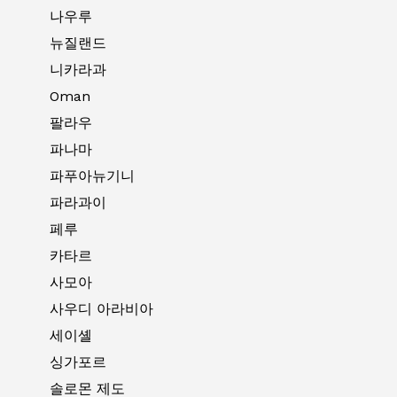
나우루
뉴질랜드
니카라과
Oman
팔라우
파나마
파푸아뉴기니
파라과이
페루
카타르
사모아
사우디 아라비아
세이셸
싱가포르
솔로몬 제도