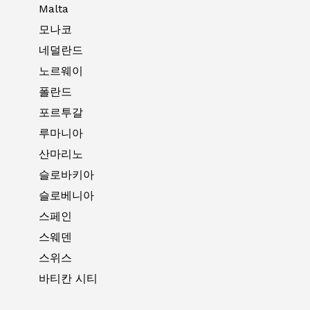
Malta
모나코
네덜란드
노르웨이
폴란드
포르투갈
루마니아
산마리노
슬로바키아
슬로베니아
스페인
스웨덴
스위스
바티칸 시티