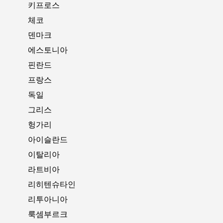
키프로스
체코
덴마크
에스토니아
핀란드
프랑스
독일
그리스
헝가리
아이슬란드
이탈리아
라트비아
리히텐슈타인
리투아니아
룩셈부르크