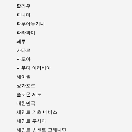
팔라우
파나마
파푸아뉴기니
파라과이
페루
카타르
사모아
사우디 아라비아
세이셸
싱가포르
솔로몬 제도
대한민국
세인트 키츠 네비스
세인트 루시아
세인트 빈센트 그레나딘