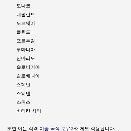
모나코
네덜란드
노르웨이
폴란드
포르투갈
루마니아
산마리노
슬로바키아
슬로베니아
스페인
스웨덴
스위스
바티칸 시티
또한 이는 적격
이중 국적 보유
자에게도 적용됩니다.