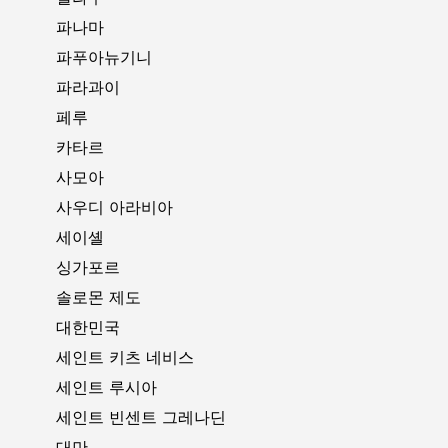
파나마
파푸아뉴기니
파라과이
페루
카타르
사모아
사우디 아라비아
세이셸
싱가포르
솔로몬 제도
대한민국
세인트 키츠 네비스
세인트 루시아
세인트 빈센트 그레나딘
대만