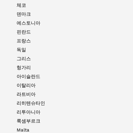
체코
덴마크
에스토니아
핀란드
프랑스
독일
그리스
헝가리
아이슬란드
이탈리아
라트비아
리히텐슈타인
리투아니아
룩셈부르크
Malta