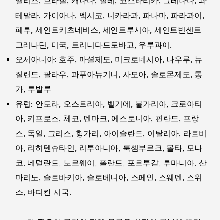
벨리즈, 브라질, 캐나다, 칠레, 코스타리카, 그레나다, 과
테말라, 가이아나, 멕시코, 니카라과, 파나마, 파라과이,
페루, 세인트키츠네비스, 세인트루시아, 세인트빈센트
그레나딘, 미국, 트리니다드토바고, 우루과이.
오세아니아: 호주, 마셜제도, 미크로네시아, 나우루, 뉴
질랜드, 팔라우, 파푸아뉴기니, 사모아, 솔로몬제도, 통
가, 투발루
유럽: 안도라, 오스트리아, 벨기에, 불가리아, 크로아티
아, 키프로스, 체코, 덴마크, 에스토니아, 핀란드, 프랑
스, 독일, 그리스, 헝가리, 아이슬란드, 이탈리아, 라트비
아, 리히텐슈타인, 리투아니아, 룩셈부르크, 몰타, 모나
코, 네덜란드, 노르웨이, 폴란드, 포르투갈, 루마니아, 산
마리노, 슬로바키아, 슬로베니아, 스페인, 스웨덴, 스위
스, 바티칸 시국.