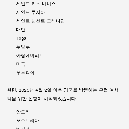
세인트 키츠 네비스
세인트 루시아
세인트 빈센트 그레나딘
대만
Toga
투발루
아랍에미리트
미국
우루과이
한편, 2025년 4월 2일 이후 영국을 방문하는 유럽 여행
객을 위한 신청이 시작되었습니다:
안도라
오스트리아