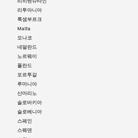
리히텐슈타인
리투아니아
룩셈부르크
Malta
모나코
네덜란드
노르웨이
폴란드
포르투갈
루마니아
산마리노
슬로바키아
슬로베니아
스페인
스웨덴